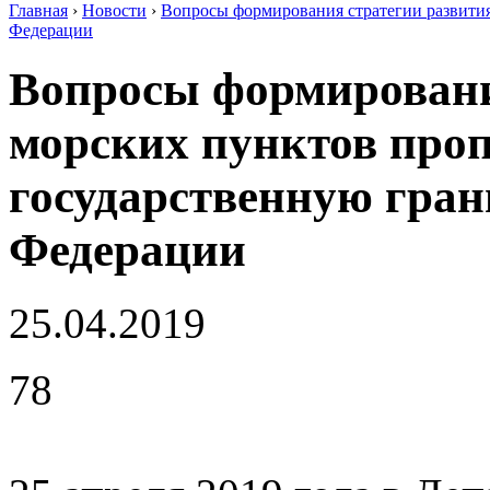
Главная
›
Новости
›
Вопросы формирования стратегии развития
Федерации
Вы здесь
Вопросы формировани
морских пунктов проп
государственную гран
Федерации
25.04.2019
78